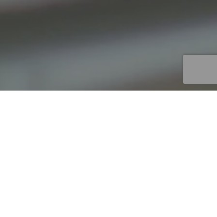
We as authorized trainers believe it is
important that the training is completely
to your liking. For this we have trainings
that are unlike any standard training.
Whether it's a basic or advanced