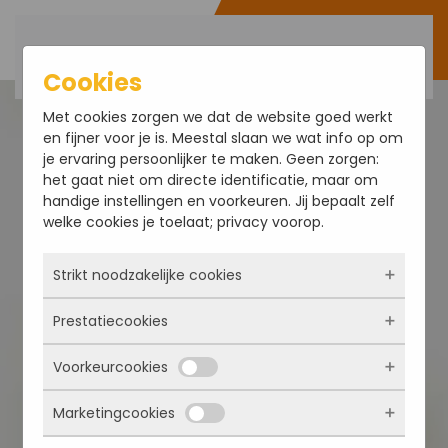
Order now
Skip to main content
Cookies
Met cookies zorgen we dat de website goed werkt
en fijner voor je is. Meestal slaan we wat info op om
je ervaring persoonlijker te maken. Geen zorgen:
het gaat niet om directe identificatie, maar om
handige instellingen en voorkeuren. Jij bepaalt zelf
welke cookies je toelaat; privacy voorop.
Strikt noodzakelijke cookies
Prestatiecookies
Deze cookies zorgen ervoor dat de website
überhaupt werkt. Ze zijn dus altijd actief en
Voorkeurcookies
kunnen niet worden uitgezet. Meestal worden
Met deze cookies zien we hoe vaak onze site
ze alleen geplaatst als jij iets doet, zoals
bezocht wordt, waar bezoekers vandaan
inloggen, een formulier invullen of je
Marketingcookies
komen en welke pagina’s populair zijn. Zo
Deze cookies onthouden jouw voorkeuren.
privacyvoorkeuren opslaan. Je kunt je browser
kunnen we de website blijven verbeteren.
Bijvoorbeeld taalkeuze of ingevulde gegevens.