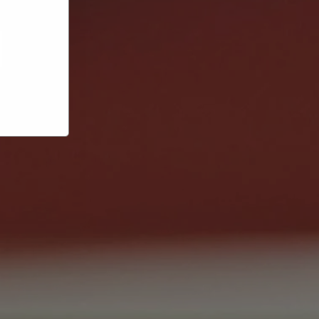
e hoe zij
ed
g). Er
code van
teeds