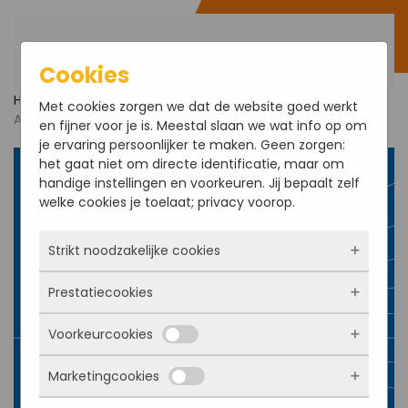
Order now
Skip to main content
Cookies
Home
Products
Sketchup
SketchUp Pro
Met cookies zorgen we dat de website goed werkt
Advanced
en fijner voor je is. Meestal slaan we wat info op om
je ervaring persoonlijker te maken. Geen zorgen:
het gaat niet om directe identificatie, maar om
handige instellingen en voorkeuren. Jij bepaalt zelf
welke cookies je toelaat; privacy voorop.
Strikt noodzakelijke cookies
Prestatiecookies
Deze cookies zorgen ervoor dat de website
überhaupt werkt. Ze zijn dus altijd actief en
Voorkeurcookies
kunnen niet worden uitgezet. Meestal worden
Met deze cookies zien we hoe vaak onze site
ze alleen geplaatst als jij iets doet, zoals
bezocht wordt, waar bezoekers vandaan
inloggen, een formulier invullen of je
Marketingcookies
komen en welke pagina’s populair zijn. Zo
Deze cookies onthouden jouw voorkeuren.
privacyvoorkeuren opslaan. Je kunt je browser
kunnen we de website blijven verbeteren.
Bijvoorbeeld taalkeuze of ingevulde gegevens.