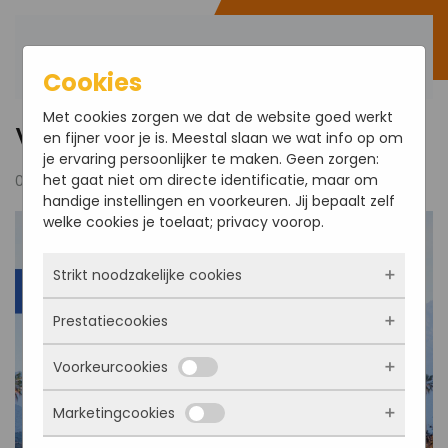
Bestel direct
Terug naar hoofdinhoud
Cookies
Met cookies zorgen we dat de website goed werkt
V-Ray 6 for SketchUp
en fijner voor je is. Meestal slaan we wat info op om
je ervaring persoonlijker te maken. Geen zorgen:
het gaat niet om directe identificatie, maar om
07 oktober 2022
handige instellingen en voorkeuren. Jij bepaalt zelf
welke cookies je toelaat; privacy voorop.
Strikt noodzakelijke cookies
Prestatiecookies
Deze cookies zorgen ervoor dat de website
überhaupt werkt. Ze zijn dus altijd actief en
Voorkeurcookies
kunnen niet worden uitgezet. Meestal worden
Met deze cookies zien we hoe vaak onze site
ze alleen geplaatst als jij iets doet, zoals
bezocht wordt, waar bezoekers vandaan
inloggen, een formulier invullen of je
Marketingcookies
komen en welke pagina’s populair zijn. Zo
Deze cookies onthouden jouw voorkeuren.
privacyvoorkeuren opslaan. Je kunt je browser
kunnen we de website blijven verbeteren.
Bijvoorbeeld taalkeuze of ingevulde gegevens.