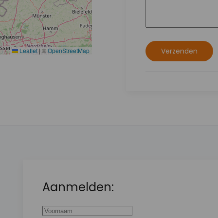
Leaflet
|
©
OpenStreetMap
Verzenden
Aanmelden: