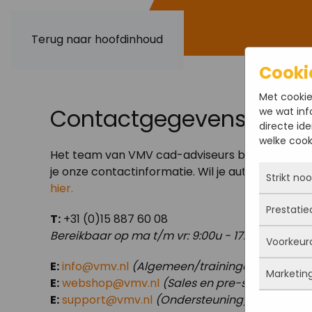
Terug naar hoofdinhoud
Cooki
Met cookie
Contactgegevens
we wat inf
directe ide
welke cooki
Het team van VMV cad-adviseurs bv staat voor j
je onze contactinformatie. Wil je automatisch o
Strikt no
hier.
Prestatie
Deze coo
T:
+31 (0)15 887 60 08
actief e
Bereikbaar op ma t/m vr: 9:00u - 17:00u
Voorkeur
iets doe
Met dez
Je kunt 
vandaan
E:
info@vmv.nl
(Algemeen/trainingen)
maar da
Marketin
verbeter
Deze co
E:
webshop@vmv.nl
(Sales en pre-sale)
persoon
deze co
gegevens
E:
support@vmv.nl
(Ondersteuning)
Marketi