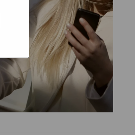
e hoe zij
ed
g). Er
code van
teeds