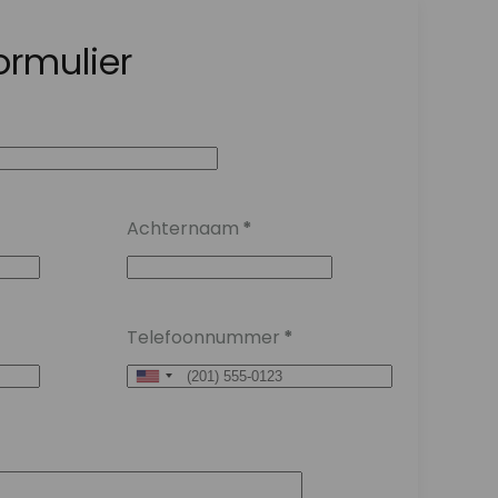
ormulier
Achternaam
*
Telefoonnummer
*
United
States
+1