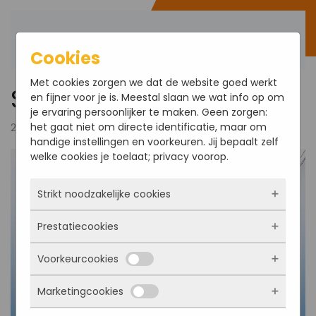
Bestel direct
Terug naar hoofdinhoud
Cookies
Met cookies zorgen we dat de website goed werkt
SketchUp for iPad v6.1
en fijner voor je is. Meestal slaan we wat info op om
je ervaring persoonlijker te maken. Geen zorgen:
het gaat niet om directe identificatie, maar om
21 oktober 2022
handige instellingen en voorkeuren. Jij bepaalt zelf
welke cookies je toelaat; privacy voorop.
Strikt noodzakelijke cookies
Prestatiecookies
Deze cookies zorgen ervoor dat de website
überhaupt werkt. Ze zijn dus altijd actief en
Voorkeurcookies
kunnen niet worden uitgezet. Meestal worden
Met deze cookies zien we hoe vaak onze site
ze alleen geplaatst als jij iets doet, zoals
bezocht wordt, waar bezoekers vandaan
inloggen, een formulier invullen of je
Marketingcookies
komen en welke pagina’s populair zijn. Zo
Deze cookies onthouden jouw voorkeuren.
privacyvoorkeuren opslaan. Je kunt je browser
kunnen we de website blijven verbeteren.
Bijvoorbeeld taalkeuze of ingevulde gegevens.